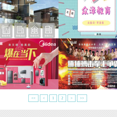
<<
<
1
2
>
>>